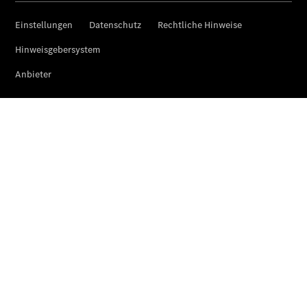
Der neue
GLA
Der neue
elektrische
GLA
EQA –
elektrisch
EQE SUV –
elektrisch
EQS SUV –
elektrisch
G-Klasse –
elektrisch
Mercedes-
Maybach
EQS SUV –