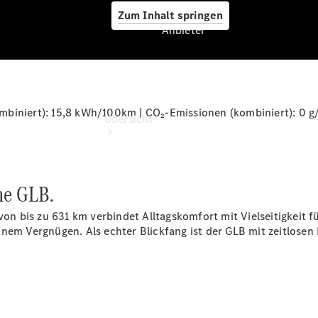
Zum Inhalt springen
Anbieter
Anbieter
biniert): 15,8 kWh/100km | CO₂-Emissionen (kombiniert): 0 g/
Übersicht
he GLB.
 von bis zu 631
km
verbindet Alltagskomfort mit Vielseitigkeit fü
inem Vergnügen. Als echter Blickfang ist der GLB mit zeitlose
Startseite
Ansprechpartner
finden
Beratung
vereinbaren
Servicetermin