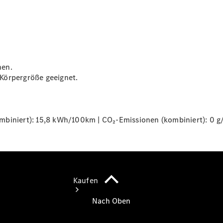
vereinbaren
Probefahrt
vereinbaren
Konfigurator
Modellübersicht
Tel: +49
800
hen.
8019010
m Körpergröße geeignet.
biniert): 15,8 kWh/100km | CO₂-Emissionen (kombiniert): 0 g/
Kaufen