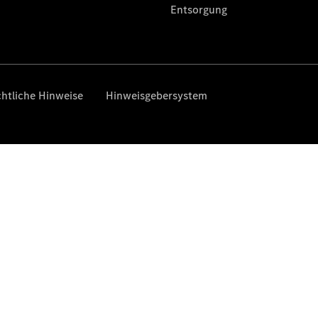
Privatkunden
Finanzierung
Gewerbekunden
Kurzfristig
verfügbare
Angebote
V-Klasse
V-Klasse
Marco Polo
Limousinen
Der
elektrische
CLA mit EQ-
Technologie
Der neue
CLA