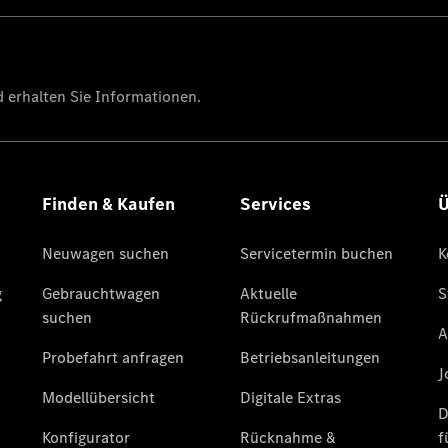
Übersicht
140 Jahre
Innovation
Mercedes-
Benz
Store
Neuwagenangebote
Leasing
Privatkunden
Leasing
Gewerbekunden
Finanzierung