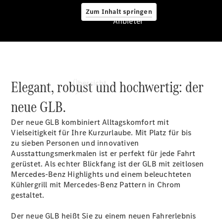
Zum Inhalt springen
Anbieter
Anbieter
Elegant, robust und hochwertig: der
Übersicht
neue GLB.
Der neue GLB kombiniert Alltagskomfort mit
Vielseitigkeit für Ihre Kurzurlaube. Mit Platz für bis
zu sieben Personen
und innovativen
Ausstattungsmerkmalen ist er perfekt für jede Fahrt
Startseite
gerüstet. Als echter Blickfang ist der GLB mit zeitlosen
Ansprechpartner
Mercedes-Benz Highlights und einem beleuchteten
finden
Kühlergrill mit Mercedes-Benz Pattern in Chrom
Beratung
gestaltet.
vereinbaren
Servicetermin
Der neue GLB heißt Sie zu einem neuen Fahrerlebnis