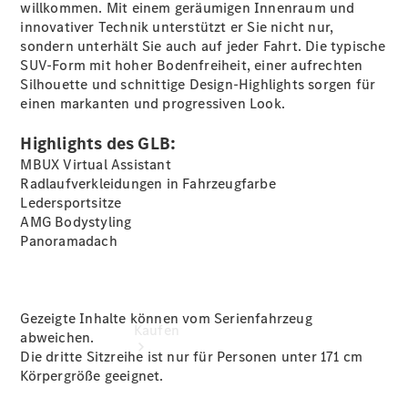
vereinbaren
willkommen. Mit einem geräumigen Innenraum und
Probefahrt
innovativer Technik unterstützt er Sie nicht nur,
vereinbaren
sondern unterhält Sie auch auf jeder Fahrt. Die typische
Konfigurator
SUV-Form mit hoher Bodenfreiheit, einer aufrechten
Modellübersicht
Silhouette und schnittige Design-Highlights sorgen für
Tel: +49
einen markanten und progressiven Look.
800
8019010
Highlights des GLB:
MBUX Virtual Assistant
Radlaufverkleidungen
in Fahrzeugfarbe
Ledersportsitze
AMG Bodystyling
Panoramadach
Gezeigte Inhalte können vom Serienfahrzeug
Kaufen
abweichen.
Die dritte Sitzreihe ist nur für Personen unter 171 cm
Körpergröße geeignet.