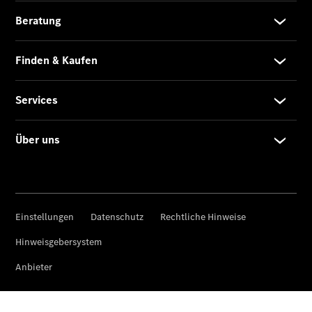
Privatkunden
Finanzierung
Gewerbekunden
Kurzfristig
verfügbare
Angebote
V-Klasse
V-Klasse
Marco Polo
Limousinen
Der
elektrische
CLA mit EQ-
Technologie
Der neue
CLA