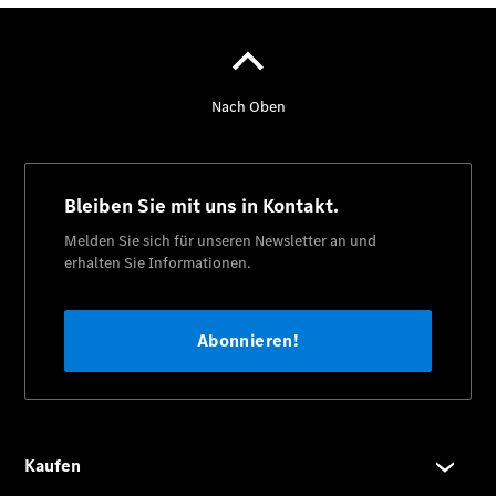
Übersicht
140 Jahre
Innovation
Mercedes-
Benz
Store
Neuwagenangebote
Leasing
Privatkunden
Leasing
Gewerbekunden
Finanzierung