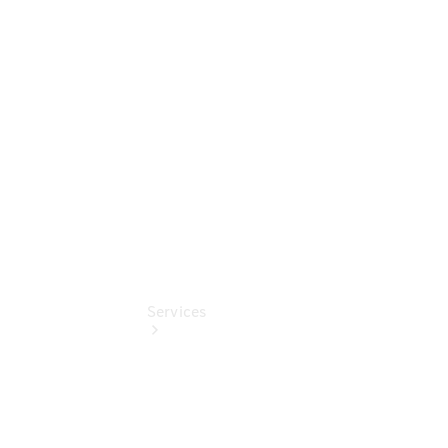
Umbaulösungen
Junge
Sterne
Digitale
Extras
Services