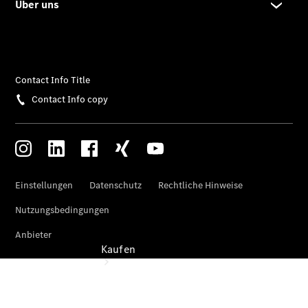
vereinbaren
Beratung
vereinbaren
Servicetermin
vereinbaren
Tel: +49
800
8019010
Kaufen