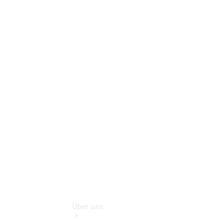
Neufahrzeuggarantie
Online-
Terminbuchung
Pannen- &
Schadenhilfe
Service für
Reisemobile
Teile &
Zubehör
Rückrufe &
Umrüstungen
Über uns