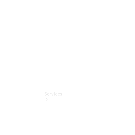
Umbaulösungen
Junge
Sterne
Digitale
Extras
Services