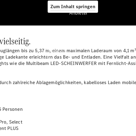
Zum Inhalt springen
Anbieter
ielseitig.
Anbieter
3
rzeuglängen bis zu 5,37 m, einem maximalen Laderaum von 4,1 m
Übersicht
ge Ladekante erleichtern das Be- und Entladen. Eine Vielfalt a
ights wie die Multibeam LED-SCHEINWERFER mit
Fernlicht-Ass
 durch zahlreiche Ablagemöglichkeiten, kabelloses Laden mobil
Startseite
Modellübersicht
 6 Personen
Konfigurator
Ansprechpartner
Pro, Select
finden
ent PLUS
Probefahrt