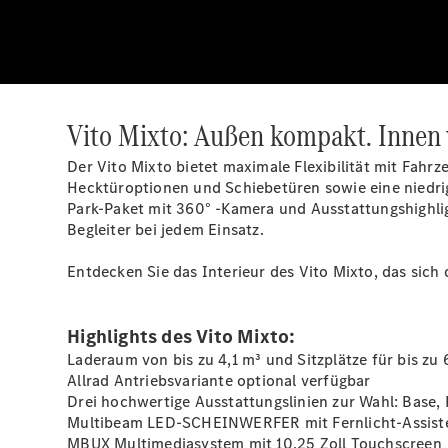
Vito Mixto: Außen kompakt. Innen v
Der Vito Mixto bietet maximale Flexibilität mit Fah
Hecktüroptionen
und
Schiebetüren
sowie eine niedri
Park-Paket mit 360°
-Kamera
und Ausstattungshighl
Begleiter bei jedem Einsatz.
Entdecken Sie das Interieur des Vito Mixto, das sich
Highlights des Vito Mixto:
Laderaum von bis zu 4,1 m³ und Sitzplätze für bis zu
Allrad Antriebsvariante optional
verfügbar
Drei hochwertige Ausstattungslinien zur Wahl: Base, 
Multibeam LED-SCHEINWERFER mit Fernlicht-Assist
MBUX Multimediasystem mit 10,25 Zoll Touchscreen