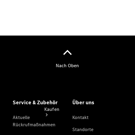
vereinbaren
Beratung
vereinbaren
Servicetermin
vereinbaren
Tel: +49
800
8019010
Kaufen