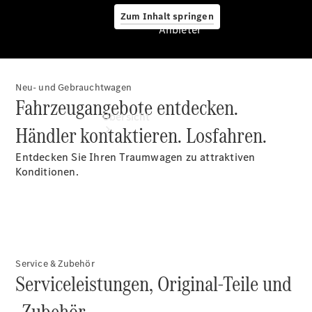
Zum Inhalt springen
Anbieter
Neu- und Gebrauchtwagen
Anbieter
Fahrzeugangebote entdecken.
Übersicht
Händler kontaktieren. Losfahren.
Entdecken Sie Ihren Traumwagen zu attraktiven
Konditionen.
Startseite
Modellübersicht
Konfigurator
Service & Zubehör
Ansprechpartner
Serviceleistungen, Original-Teile und
finden
Probefahrt
-Zubehör.