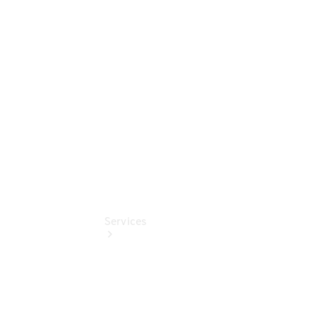
Umbaulösungen
Junge
Sterne
Digitale
Extras
Services