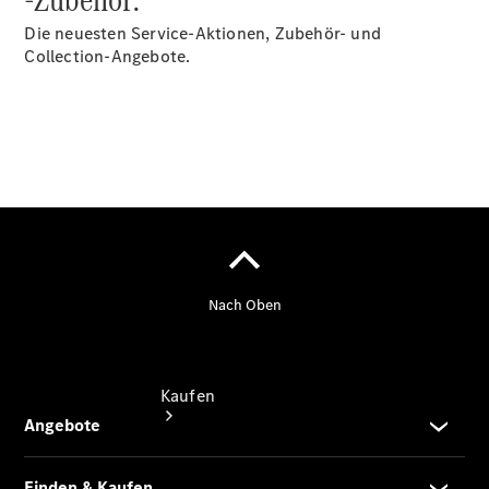
vereinbaren
Beratung
Die neuesten Service-Aktionen, Zubehör- und
vereinbaren
Collection-Angebote.
Servicetermin
vereinbaren
Tel: +49
800
8019010
Kaufen