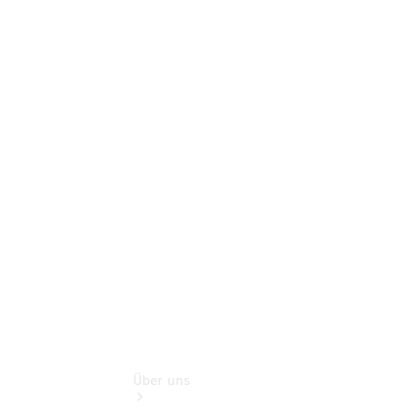
Neufahrzeuggarantie
Online-
Terminbuchung
Pannen- &
Schadenhilfe
Service für
Reisemobile
Teile &
Zubehör
Rückrufe &
Umrüstungen
Über uns