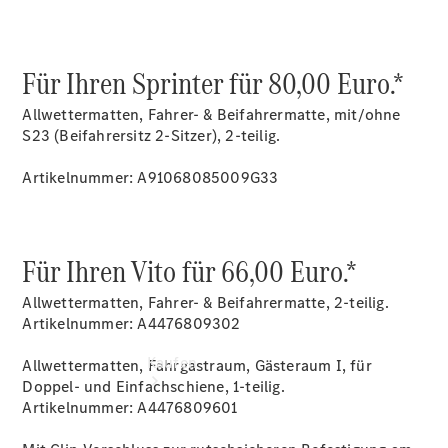
vereinbaren
Beratung
vereinbaren
Servicetermin
Für Ihren Sprinter für 80,00 Euro.*
vereinbaren
Tel: +49
Allwettermatten, Fahrer- & Beifahrermatte, mit/ohne
800
S23 (Beifahrersitz 2-Sitzer), 2-teilig.
8019010
Artikelnummer: A91068085009G33
Für Ihren Vito für 66,00 Euro.*
Allwettermatten, Fahrer- & Beifahrermatte, 2-teilig.
Artikelnummer: A4476809302
Kaufen
Allwettermatten, Fahrgastraum, Gästeraum I, für
Doppel- und Einfachschiene, 1-teilig.
Artikelnummer: A4476809601