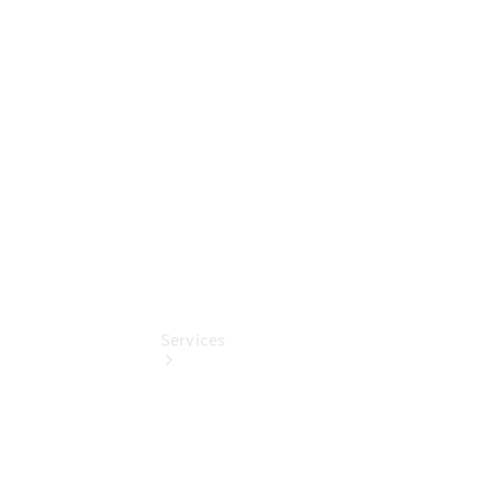
Umbaulösungen
Junge
Sterne
Digitale
Extras
Services