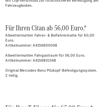
Mit Clip-Verschluss zur rutschsicheren Befestigung am
Fahrzeugboden.
Übersicht
Neuwagenangebote
Für Ihren Citan ab 56,00 Euro.*
Allwettermatten Fahrer- & Beifahrermatte für 60,00
Euro.
Artikelnummer: A4156800048
Allwettermatten Fahrgastraum für 56,00 Euro.
Übersicht
Artikelnummer: A4156801348
Transporter
Highlights
Original Mercedes-Benz Pilzkopf-Befestigungssystem.
Leasing
2-teilig.
Privatkunden
Leasing
Gewerbekunden
Finanzierung
Privatkunden
Finanzierung