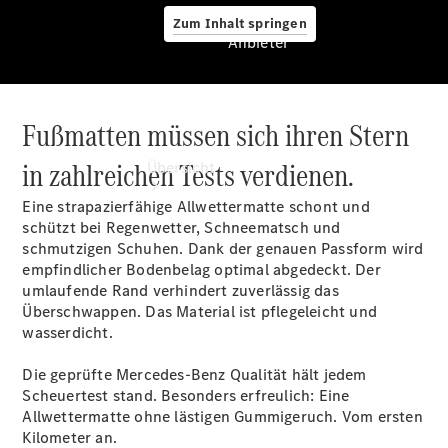
Zum Inhalt springen
Anbieter
Fußmatten müssen sich ihren Stern
Anbieter
in zahlreichen Tests verdienen.
Übersicht
Eine strapazierfähige Allwettermatte schont und
schützt bei Regenwetter, Schneematsch und
schmutzigen Schuhen. Dank der genauen Passform wird
empfindlicher Bodenbelag optimal abgedeckt. Der
umlaufende Rand verhindert zuverlässig das
Überschwappen. Das Material ist pflegeleicht und
Startseite
wasserdicht.
Modellübersicht
Konfigurator
Die geprüfte Mercedes-Benz Qualität hält jedem
Ansprechpartner
Scheuertest stand. Besonders erfreulich: Eine
finden
Allwettermatte ohne lästigen Gummigeruch. Vom ersten
Probefahrt
Kilometer an.