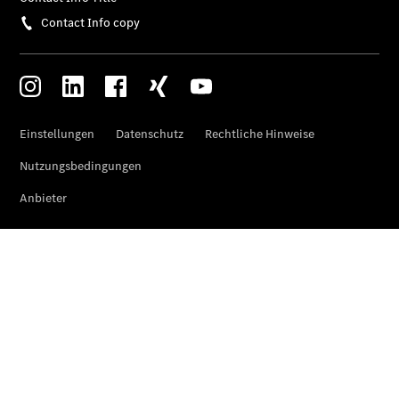
Vito Tourer
eVito
Tourer -
elektrisch
Citan
Citan
Kastenwagen
eCitan
Kastenwagen
- elektrisch
Citan
Tourer
eCitan
Tourer -
elektrisch
Auf- und