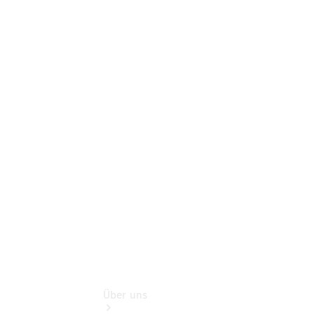
Neufahrzeuggarantie
Online-
Terminbuchung
Pannen- &
Schadenhilfe
Service für
Reisemobile
Teile &
Zubehör
Rückrufe &
Umrüstungen
Über uns