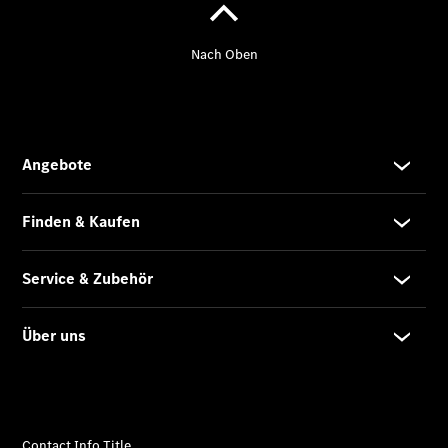
eSprinter
Pritschenfahrzeug
- elektrisch
Sprinter
Fahrgestell
eSprinter
Fahrgestell
- elektrisch
Vito
Vito
Kastenwagen
eVito
Kastenwagen
- elektrisch
Vito Mixto