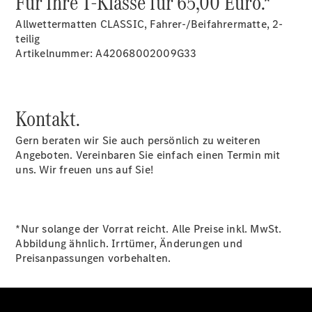
Für Ihre T-Klasse für 65,00 Euro.*
Gewerbekunden
Mercedes-
Allwettermatten CLASSIC, Fahrer-/Beifahrermatte, 2-
Benz
teilig
Store
Artikelnummer: A42068002009G33
Gebrauchtwagensuche
Elektrotransporter
Sprinter
Kontakt.
Gern beraten wir Sie auch persönlich zu weiteren
Angeboten. Vereinbaren Sie einfach einen Termin mit
uns. Wir freuen uns auf Sie!
Sprinter
Kastenwagen
eSprinter
*Nur solange der Vorrat reicht. Alle Preise inkl. MwSt.
Kastenwagen
Abbildung ähnlich. Irrtümer, Änderungen und
- elektrisch
Preisanpassungen vorbehalten.
Sprinter
Tourer
Sprinter
Pritschenfahrzeug