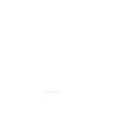
Umbaulösungen
Junge
Sterne
Digitale
Extras
Services