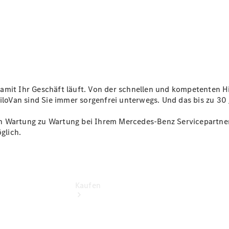
vereinbaren
Beratung
vereinbaren
Servicetermin
vereinbaren
Tel: +49
800
8019010
, damit Ihr Geschäft läuft. Von der schnellen und kompetenten 
biloVan sind Sie immer sorgenfrei unterwegs. Und das bis zu 30
 Wartung zu Wartung bei Ihrem Mercedes-Benz Servicepartner. 
glich.
Kaufen