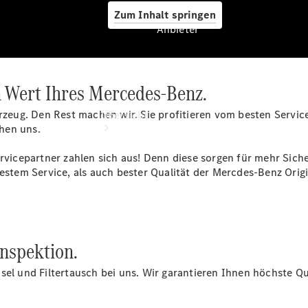
Zum Inhalt springen
Anbieter
n Wert Ihres Mercedes-Benz.
Anbieter
hrzeug. Den Rest machen wir. Sie profitieren vom besten Servic
Übersicht
hen uns.
cepartner zahlen sich aus! Denn diese sorgen für mehr Sicher
estem Service, als auch bester Qualität der Mercdes-Benz Origin
Startseite
Modellübersicht
Inspektion.
Konfigurator
Ansprechpartner
el und Filtertausch bei uns. Wir garantieren Ihnen höchste Qua
finden
Probefahrt