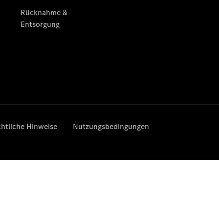
Gewerbekunden
Mercedes-
Benz
Store
Gebrauchtwagensuche
Elektrotransporter
Sprinter
Sprinter
Kastenwagen
eSprinter
Kastenwagen
- elektrisch
Sprinter
Tourer
Sprinter
Pritschenfahrzeug